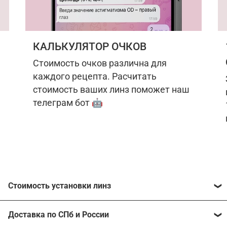
КАЛЬКУЛЯТОР ОЧКОВ
Стоимость очков различна для
каждого рецепта. Расчитать
стоимость ваших линз поможет наш
телеграм бот 🤖
Стоимость установки линз
Стоимость линз различна для каждого рецепта.
Доставка по СПб и России
Расчитать стоимость ваших линз поможет
наш