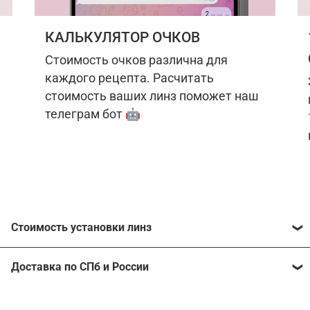
КАЛЬКУЛЯТОР ОЧКОВ
Стоимость очков различна для
каждого рецепта. Расчитать
стоимость ваших линз поможет наш
телеграм бот 🤖
Стоимость установки линз
Стоимость линз различна для каждого рецепта.
Доставка по СПб и России
Расчитать стоимость ваших линз поможет
наш
телеграм бот
🤖.
Отправим очки в любой регион, консультант