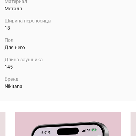
Материал
Металл
Ширина переносицы
18
Пол
Для него
Длина заушника
145
Бренд
Nikitana