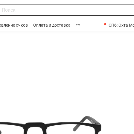
📍 СПб:
Охта Мо
овление очков
Оплата и доставка