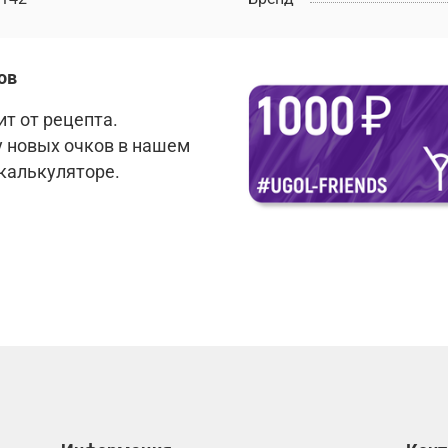
ов
т от рецепта.
у новых очков в нашем
 калькуляторе.