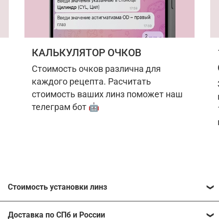
КАЛЬКУЛЯТОР ОЧКОВ
Стоимость очков различна для
каждого рецепта. Расчитать
стоимость ваших линз поможет наш
телеграм бот 🤖
Стоимость установки линз
Стоимость линз различна для каждого рецепта.
Доставка по СПб и России
Расчитать стоимость ваших линз поможет
наш