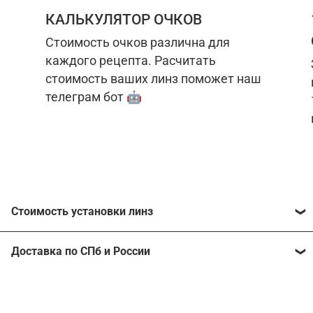
КАЛЬКУЛЯТОР ОЧКОВ
Стоимость очков различна для
каждого рецепта. Расчитать
стоимость ваших линз поможет наш
телеграм бот 🤖
Стоимость установки линз
Стоимость линз различна для каждого рецепта.
Доставка по СПб и России
Расчитать стоимость ваших линз поможет
наш
телеграм бот
🤖.
Отправим очки в любой регион, консультант
рассчитает стоимость доставки во время
Стоимость линз без коррекции зрения:
подтверждения заказа.