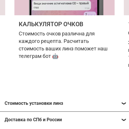
КАЛЬКУЛЯТОР ОЧКОВ
Стоимость очков различна для
каждого рецепта. Расчитать
стоимость ваших линз поможет наш
телеграм бот 🤖
Стоимость установки линз
Стоимость линз различна для каждого рецепта.
Доставка по СПб и России
Расчитать стоимость ваших линз поможет
наш
телеграм бот
🤖.