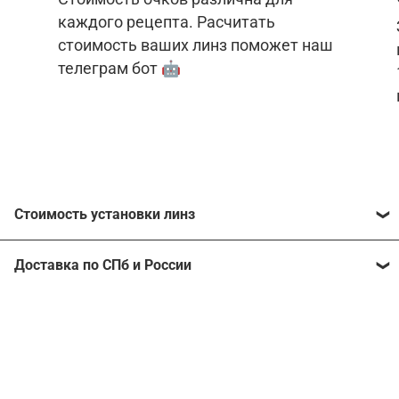
каждого рецепта. Расчитать
стоимость ваших линз поможет наш
телеграм бот 🤖
Стоимость установки линз
Стоимость линз различна для каждого рецепта.
Доставка по СПб и России
Расчитать стоимость ваших линз поможет
наш
телеграм бот
🤖.
Отправим очки в любой регион, консультант
рассчитает стоимость доставки во время
Стоимость линз без коррекции зрения:
подтверждения заказа.
Компьютерные линзы от 2500 ₽
Фотохромные линзы от 6400 ₽