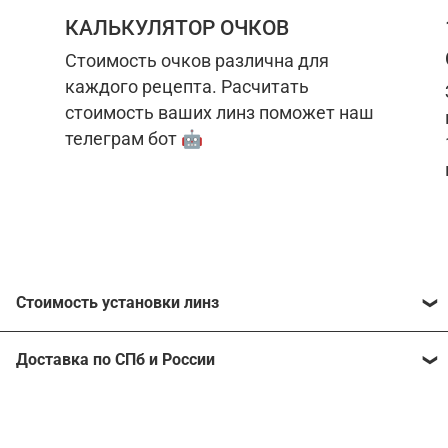
КАЛЬКУЛЯТОР ОЧКОВ
Стоимость очков различна для
каждого рецепта. Расчитать
стоимость ваших линз поможет наш
телеграм бот 🤖
Стоимость установки линз
Стоимость линз различна для каждого рецепта.
Доставка по СПб и России
Расчитать стоимость ваших линз поможет
наш
телеграм бот
🤖.
Отправим очки в любой регион, консультант
рассчитает стоимость доставки во время
Стоимость линз без коррекции зрения:
подтверждения заказа.