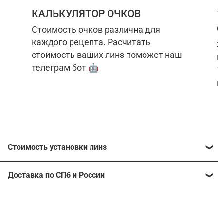
КАЛЬКУЛЯТОР ОЧКОВ
Стоимость очков различна для
каждого рецепта. Расчитать
стоимость ваших линз поможет наш
телеграм бот 🤖
Стоимость установки линз
Стоимость линз различна для каждого рецепта.
Доставка по СПб и России
Расчитать стоимость ваших линз поможет
наш
телеграм бот
🤖.
Отправим очки в любой регион, консультант
рассчитает стоимость доставки во время
Стоимость линз без коррекции зрения:
подтверждения заказа.