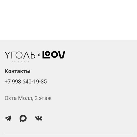
Компьютерные линзы от 2500 ₽
Фотохромные линзы от 6400 ₽
Линзы нулёвки от 900 ₽
Стоимость указана за две линзы вместе с
изготовлением.
Контакты
+7 993 640-19-35
Охта Молл, 2 этаж