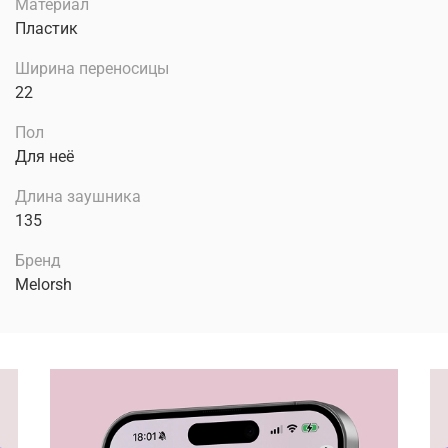
Материал
Пластик
Ширина переносицы
22
Пол
Для неё
Длина заушника
135
Бренд
Melorsh