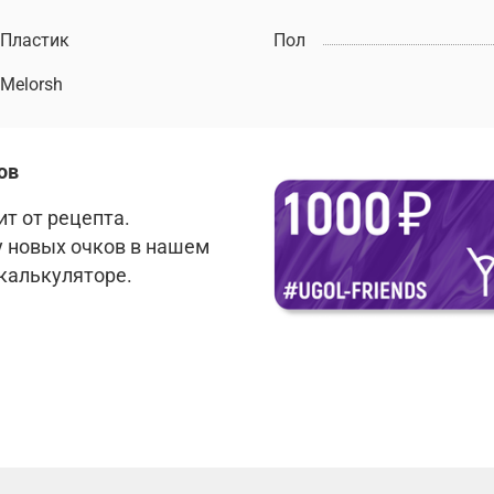
Пластик
Пол
Melorsh
ов
т от рецепта.
у новых очков в нашем
 калькуляторе.