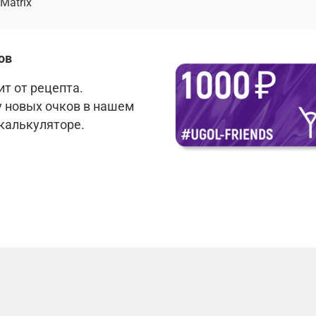
Matrix
ов
т от рецепта.
у новых очков в нашем
 калькуляторе.