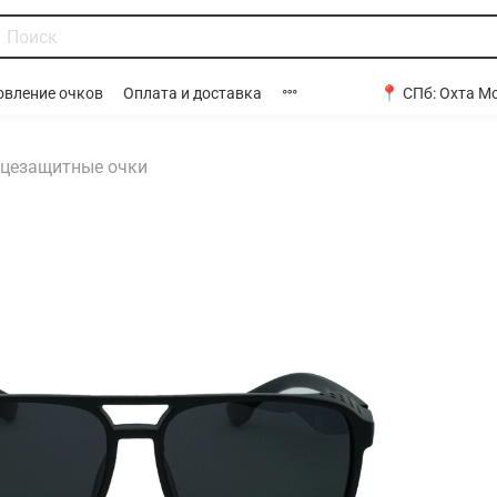
📍 СПб:
Охта Мо
овление очков
Оплата и доставка
цезащитные очки