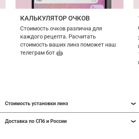
КАЛЬКУЛЯТОР ОЧКОВ
Стоимость очков различна для
каждого рецепта. Расчитать
стоимость ваших линз поможет наш
телеграм бот 🤖
Стоимость установки линз
Стоимость линз различна для каждого рецепта.
Доставка по СПб и России
Расчитать стоимость ваших линз поможет
наш
телеграм бот
🤖.
Отправим очки в любой регион, консультант