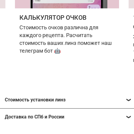
КАЛЬКУЛЯТОР ОЧКОВ
Стоимость очков различна для
каждого рецепта. Расчитать
стоимость ваших линз поможет наш
телеграм бот 🤖
Стоимость установки линз
Стоимость линз различна для каждого рецепта.
Доставка по СПб и России
Расчитать стоимость ваших линз поможет
наш
телеграм бот
🤖.
Отправим очки в любой регион, консультант