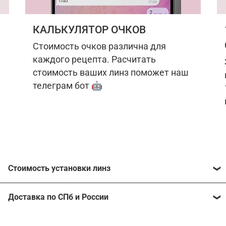
КАЛЬКУЛЯТОР ОЧКОВ
Стоимость очков различна для
каждого рецепта. Расчитать
стоимость ваших линз поможет наш
телеграм бот 🤖
Стоимость установки линз
Стоимость линз различна для каждого рецепта.
Доставка по СПб и России
Расчитать стоимость ваших линз поможет
наш
телеграм бот
🤖.
Отправим очки в любой регион, консультант