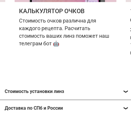
КАЛЬКУЛЯТОР ОЧКОВ
Стоимость очков различна для
каждого рецепта. Расчитать
стоимость ваших линз поможет наш
телеграм бот 🤖
Стоимость установки линз
Стоимость линз различна для каждого рецепта.
Доставка по СПб и России
Расчитать стоимость ваших линз поможет
наш
телеграм бот
🤖.
Отправим очки в любой регион, консультант
рассчитает стоимость доставки во время
Стоимость линз без коррекции зрения: