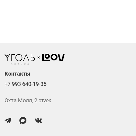
подтверждения заказа.
Компьютерные линзы от 2500 ₽
Фотохромные линзы от 6400 ₽
Линзы нулёвки от 900 ₽
Стоимость указана за две линзы вместе с
изготовлением.
Контакты
+7 993 640-19-35
Охта Молл, 2 этаж