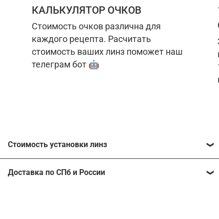
КАЛЬКУЛЯТОР ОЧКОВ
Стоимость очков различна для
каждого рецепта. Расчитать
стоимость ваших линз поможет наш
телеграм бот 🤖
Стоимость установки линз
Стоимость линз различна для каждого рецепта.
Доставка по СПб и России
Расчитать стоимость ваших линз поможет
наш
телеграм бот
🤖.
Отправим очки в любой регион, консультант
рассчитает стоимость доставки во время
Стоимость линз без коррекции зрения:
подтверждения заказа.