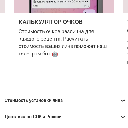
КАЛЬКУЛЯТОР ОЧКОВ
Стоимость очков различна для
каждого рецепта. Расчитать
стоимость ваших линз поможет наш
телеграм бот 🤖
Стоимость установки линз
Стоимость линз различна для каждого рецепта.
Доставка по СПб и России
Расчитать стоимость ваших линз поможет
наш
телеграм бот
🤖.