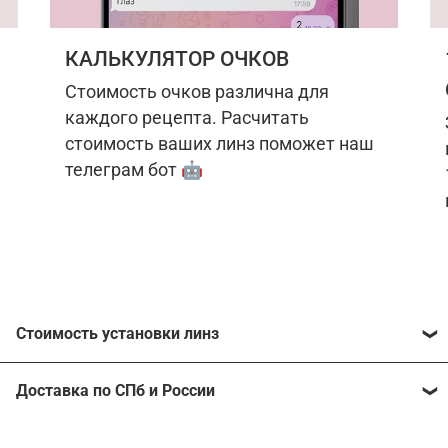
КАЛЬКУЛЯТОР ОЧКОВ
Стоимость очков различна для
каждого рецепта. Расчитать
стоимость ваших линз поможет наш
телеграм бот 🤖
Стоимость установки линз
Стоимость линз различна для каждого рецепта.
Доставка по СПб и России
Расчитать стоимость ваших линз поможет
наш
телеграм бот
🤖.
Отправим очки в любой регион, консультант