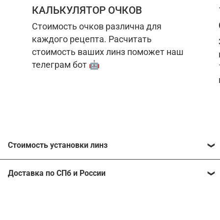
КАЛЬКУЛЯТОР ОЧКОВ
Стоимость очков различна для
каждого рецепта. Расчитать
стоимость ваших линз поможет наш
телеграм бот 🤖
Стоимость установки линз
Стоимость линз различна для каждого рецепта.
Доставка по СПб и России
Расчитать стоимость ваших линз поможет
наш
телеграм бот
🤖.
Отправим очки в любой регион, консультант
рассчитает стоимость доставки во время
Стоимость линз без коррекции зрения:
подтверждения заказа.