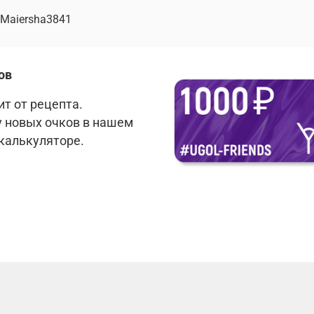
Maiersha3841
ов
т от рецепта.
у новых очков в нашем
 калькуляторе.