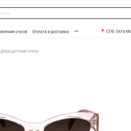
📍 СПб:
Охта Мо
овление очков
Оплата и доставка
цезащитные очки