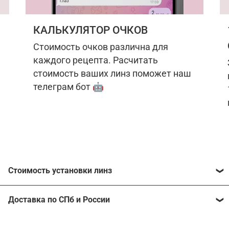
КАЛЬКУЛЯТОР ОЧКОВ
Стоимость очков различна для
каждого рецепта. Расчитать
стоимость ваших линз поможет наш
телеграм бот 🤖
Стоимость установки линз
Стоимость линз различна для каждого рецепта.
Доставка по СПб и России
Расчитать стоимость ваших линз поможет
наш
телеграм бот
🤖.
Отправим очки в любой регион, консультант