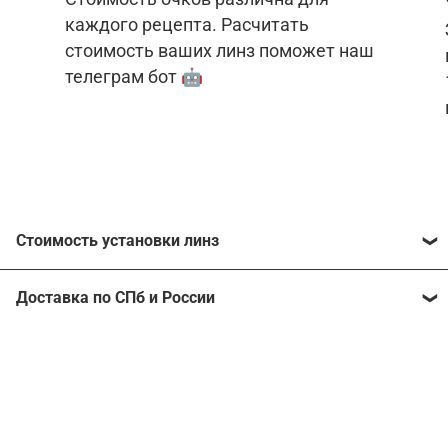
каждого рецепта. Расчитать
стоимость ваших линз поможет наш
телеграм бот 🤖
Стоимость установки линз
Стоимость линз различна для каждого рецепта.
Доставка по СПб и России
Расчитать стоимость ваших линз поможет
наш
телеграм бот
🤖.
Отправим очки в любой регион, консультант
рассчитает стоимость доставки во время
Стоимость линз без коррекции зрения:
подтверждения заказа.
Компьютерные линзы от 2500 ₽
Фотохромные линзы от 6400 ₽