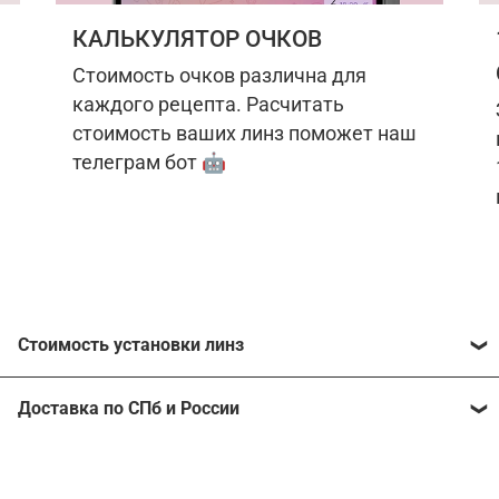
КАЛЬКУЛЯТОР ОЧКОВ
Стоимость очков различна для
каждого рецепта. Расчитать
стоимость ваших линз поможет наш
телеграм бот 🤖
Стоимость установки линз
Стоимость линз различна для каждого рецепта.
Доставка по СПб и России
Расчитать стоимость ваших линз поможет
наш
телеграм бот
🤖.
Отправим очки в любой регион, консультант
рассчитает стоимость доставки во время
Стоимость линз без коррекции зрения: