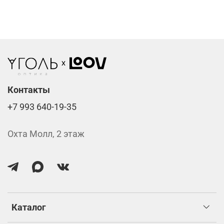
подтверждения заказа.
Компьютерные линзы от 2500 ₽
Фотохромные линзы от 6400 ₽
Линзы нулёвки от 900 ₽
Стоимость указана за две линзы вместе с
изготовлением.
Контакты
+7 993 640-19-35
Охта Молл, 2 этаж
Каталог