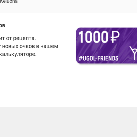
Keluona
ов
т от рецепта.
у новых очков в нашем
 калькуляторе.