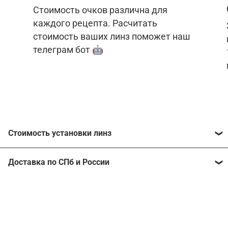
Стоимость очков различна для
каждого рецепта. Расчитать
стоимость ваших линз поможет наш
телеграм бот 🤖
Стоимость установки линз
Стоимость линз различна для каждого рецепта.
Доставка по СПб и России
Расчитать стоимость ваших линз поможет
наш
телеграм бот
🤖.
Отправим очки в любой регион, консультант
рассчитает стоимость доставки во время
Стоимость линз без коррекции зрения:
подтверждения заказа.
Компьютерные линзы от 2500 ₽