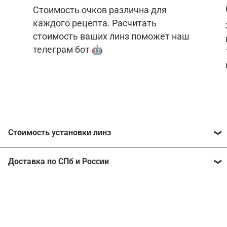
Стоимость очков различна для
каждого рецепта. Расчитать
стоимость ваших линз поможет наш
телеграм бот 🤖
Стоимость установки линз
Стоимость линз различна для каждого рецепта.
Доставка по СПб и России
Расчитать стоимость ваших линз поможет
наш
телеграм бот
🤖.
Отправим очки в любой регион, консультант
рассчитает стоимость доставки во время
Стоимость линз без коррекции зрения:
подтверждения заказа.
Компьютерные линзы от 2500 ₽