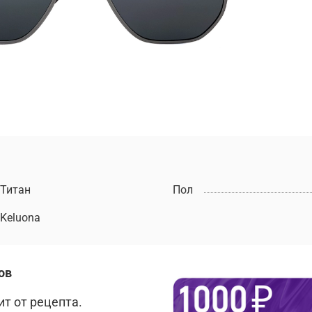
Титан
Пол
Keluona
ов
т от рецепта.