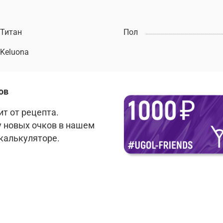
Титан
Пол
Keluona
ов
т от рецепта.
у новых очков в нашем
 калькуляторе.