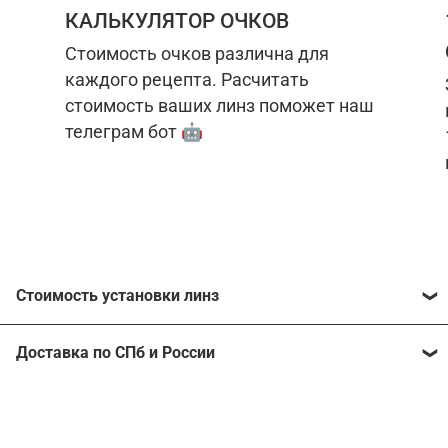
КАЛЬКУЛЯТОР ОЧКОВ
Стоимость очков различна для
каждого рецепта. Расчитать
стоимость ваших линз поможет наш
телеграм бот 🤖
Стоимость установки линз
Стоимость линз различна для каждого рецепта.
Доставка по СПб и России
Расчитать стоимость ваших линз поможет
наш
телеграм бот
🤖.
Отправим очки в любой регион, консультант
рассчитает стоимость доставки во время
Стоимость линз без коррекции зрения:
подтверждения заказа.