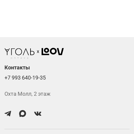
Компьютерные линзы от 2500 ₽
Фотохромные линзы от 6400 ₽
Линзы нулёвки от 900 ₽
Стоимость указана за две линзы вместе с
изготовлением.
Контакты
+7 993 640-19-35
Охта Молл, 2 этаж