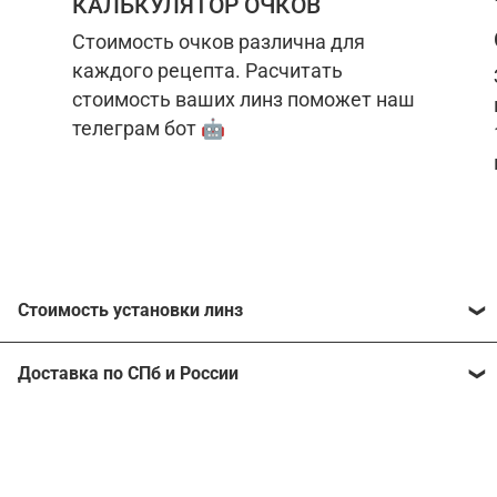
КАЛЬКУЛЯТОР ОЧКОВ
Стоимость очков различна для
каждого рецепта. Расчитать
стоимость ваших линз поможет наш
телеграм бот 🤖
Стоимость установки линз
Стоимость линз различна для каждого рецепта.
Доставка по СПб и России
Расчитать стоимость ваших линз поможет
наш
телеграм бот
🤖.
Отправим очки в любой регион, консультант
рассчитает стоимость доставки во время
Стоимость линз без коррекции зрения:
подтверждения заказа.
Компьютерные линзы от 2500 ₽