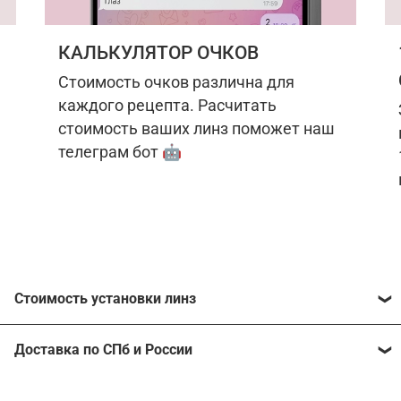
КАЛЬКУЛЯТОР ОЧКОВ
Стоимость очков различна для
каждого рецепта. Расчитать
стоимость ваших линз поможет наш
телеграм бот 🤖
Стоимость установки линз
Стоимость линз различна для каждого рецепта.
Доставка по СПб и России
Расчитать стоимость ваших линз поможет
наш
телеграм бот
🤖.
Отправим очки в любой регион, консультант