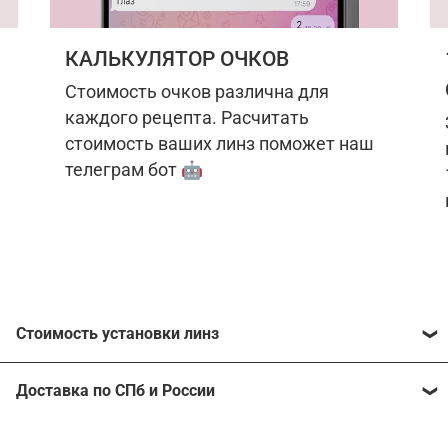
КАЛЬКУЛЯТОР ОЧКОВ
Стоимость очков различна для
каждого рецепта. Расчитать
стоимость ваших линз поможет наш
телеграм бот 🤖
Стоимость установки линз
Стоимость линз различна для каждого рецепта.
Доставка по СПб и России
Расчитать стоимость ваших линз поможет
наш
телеграм бот
🤖.
Отправим очки в любой регион, консультант