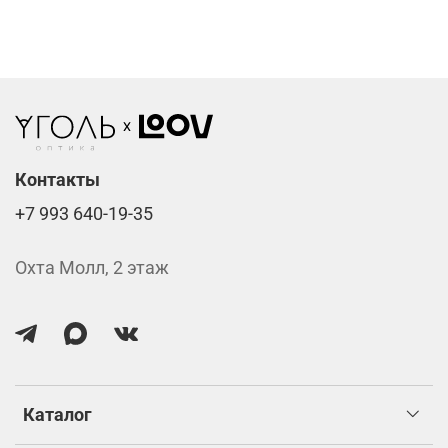
подтверждения заказа.
Компьютерные линзы от 2500 ₽
Фотохромные линзы от 6400 ₽
Линзы нулёвки от 900 ₽
Стоимость указана за две линзы вместе с
изготовлением.
Контакты
+7 993 640-19-35
Охта Молл, 2 этаж
Каталог