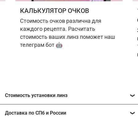
КАЛЬКУЛЯТОР ОЧКОВ
Стоимость очков различна для
каждого рецепта. Расчитать
стоимость ваших линз поможет наш
телеграм бот 🤖
Стоимость установки линз
Стоимость линз различна для каждого рецепта.
Доставка по СПб и России
Расчитать стоимость ваших линз поможет
наш
телеграм бот
🤖.
Отправим очки в любой регион, консультант
рассчитает стоимость доставки во время
Стоимость линз без коррекции зрения: