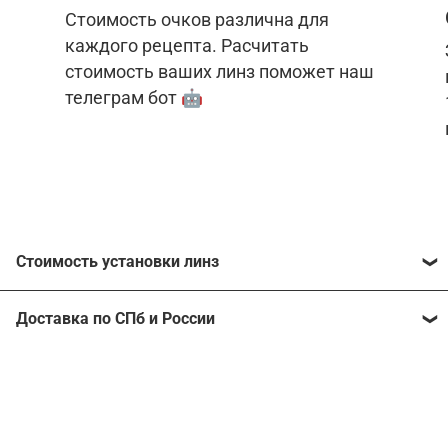
Стоимость очков различна для
каждого рецепта. Расчитать
стоимость ваших линз поможет наш
телеграм бот 🤖
Стоимость установки линз
Стоимость линз различна для каждого рецепта.
Доставка по СПб и России
Расчитать стоимость ваших линз поможет
наш
телеграм бот
🤖.
Отправим очки в любой регион, консультант
рассчитает стоимость доставки во время
Стоимость линз без коррекции зрения:
подтверждения заказа.
Компьютерные линзы от 2500 ₽