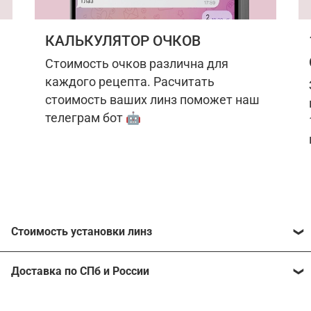
КАЛЬКУЛЯТОР ОЧКОВ
Стоимость очков различна для
каждого рецепта. Расчитать
стоимость ваших линз поможет наш
телеграм бот 🤖
Стоимость установки линз
Стоимость линз различна для каждого рецепта.
Доставка по СПб и России
Расчитать стоимость ваших линз поможет
наш
телеграм бот
🤖.
Отправим очки в любой регион, консультант