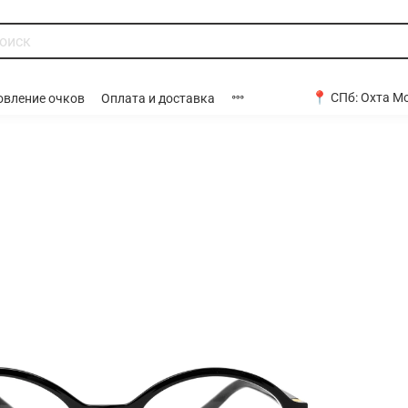
📍 СПб:
Охта Мо
овление очков
Оплата и доставка