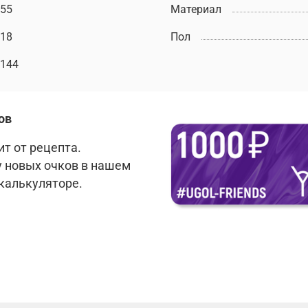
55
Материал
18
Пол
144
ов
т от рецепта.
у новых очков в нашем
 калькуляторе.