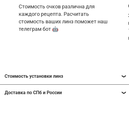
Стоимость очков различна для
каждого рецепта. Расчитать
стоимость ваших линз поможет наш
телеграм бот 🤖
Стоимость установки линз
Стоимость линз различна для каждого рецепта.
Доставка по СПб и России
Расчитать стоимость ваших линз поможет
наш
телеграм бот
🤖.
Отправим очки в любой регион, консультант
рассчитает стоимость доставки во время
Стоимость линз без коррекции зрения:
подтверждения заказа.
Компьютерные линзы от 2500 ₽