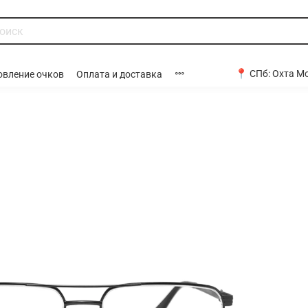
📍 СПб:
Охта Мо
овление очков
Оплата и доставка