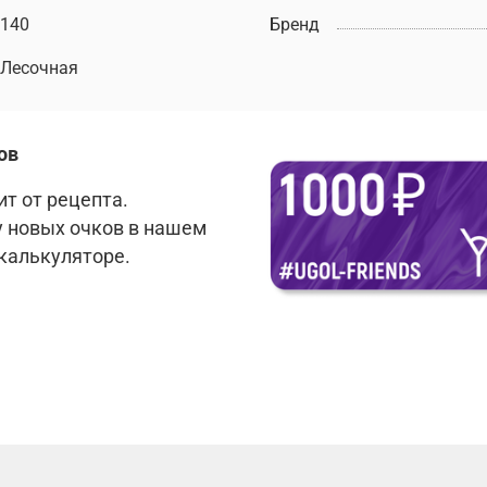
140
Бренд
Лесочная
ов
т от рецепта.
у новых очков в нашем
 калькуляторе.