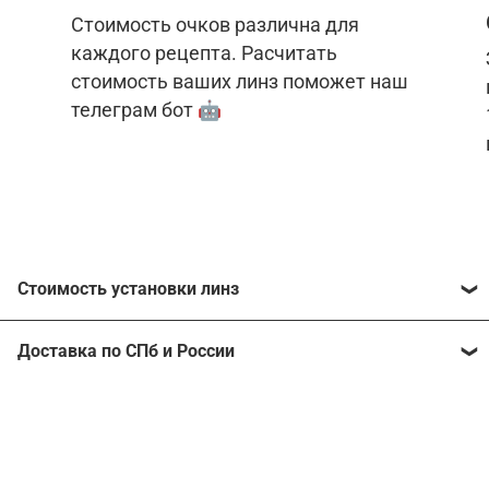
Стоимость очков различна для
каждого рецепта. Расчитать
стоимость ваших линз поможет наш
телеграм бот 🤖
Стоимость установки линз
Стоимость линз различна для каждого рецепта.
Доставка по СПб и России
Расчитать стоимость ваших линз поможет
наш
телеграм бот
🤖.
Отправим очки в любой регион, консультант
рассчитает стоимость доставки во время
Стоимость линз без коррекции зрения:
подтверждения заказа.
Компьютерные линзы от 2500 ₽