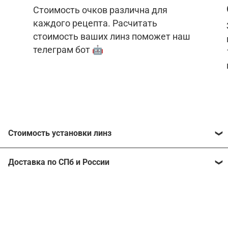
Стоимость очков различна для
каждого рецепта. Расчитать
стоимость ваших линз поможет наш
телеграм бот 🤖
Стоимость установки линз
Стоимость линз различна для каждого рецепта.
Доставка по СПб и России
Расчитать стоимость ваших линз поможет
наш
телеграм бот
🤖.
Отправим очки в любой регион, консультант
рассчитает стоимость доставки во время
Стоимость линз без коррекции зрения:
подтверждения заказа.
Компьютерные линзы от 2500 ₽