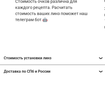
Стоимость очков различна для
каждого рецепта. Расчитать
стоимость ваших линз поможет наш
телеграм бот 🤖
Стоимость установки линз
Стоимость линз различна для каждого рецепта.
Доставка по СПб и России
Расчитать стоимость ваших линз поможет
наш
телеграм бот
🤖.
Отправим очки в любой регион, консультант
рассчитает стоимость доставки во время
Стоимость линз без коррекции зрения:
подтверждения заказа.
Компьютерные линзы от 2500 ₽
Фотохромные линзы от 6400 ₽