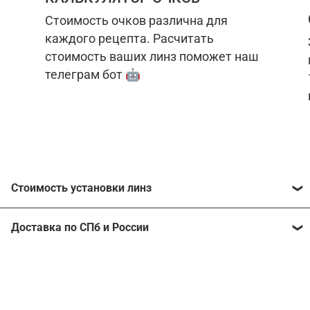
Стоимость очков различна для
каждого рецепта. Расчитать
стоимость ваших линз поможет наш
телеграм бот 🤖
Стоимость установки линз
Стоимость линз различна для каждого рецепта.
Доставка по СПб и России
Расчитать стоимость ваших линз поможет
наш
телеграм бот
🤖.
Отправим очки в любой регион, консультант
рассчитает стоимость доставки во время
Стоимость линз без коррекции зрения:
подтверждения заказа.
Компьютерные линзы от 2500 ₽