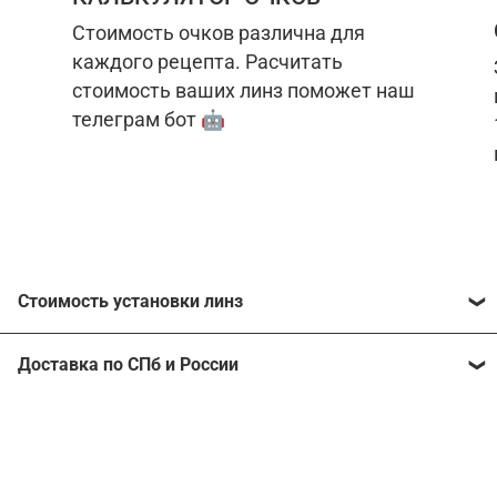
Стоимость очков различна для
каждого рецепта. Расчитать
стоимость ваших линз поможет наш
телеграм бот 🤖
Стоимость установки линз
Стоимость линз различна для каждого рецепта.
Доставка по СПб и России
Расчитать стоимость ваших линз поможет
наш
телеграм бот
🤖.
Отправим очки в любой регион, консультант
рассчитает стоимость доставки во время
Стоимость линз без коррекции зрения:
подтверждения заказа.
Компьютерные линзы от 2500 ₽