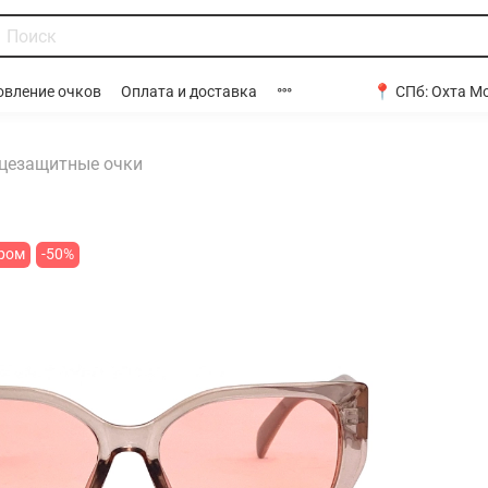
📍 СПб:
Охта Мо
овление очков
Оплата и доставка
цезащитные очки
ром
-50%