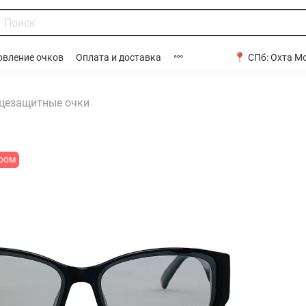
📍 СПб:
Охта Мо
овление очков
Оплата и доставка
цезащитные очки
ром