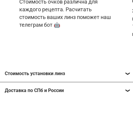
Стоимость очков различна для
каждого рецепта. Расчитать
стоимость ваших линз поможет наш
телеграм бот 🤖
Стоимость установки линз
Стоимость линз различна для каждого рецепта.
Доставка по СПб и России
Расчитать стоимость ваших линз поможет
наш
телеграм бот
🤖.
Отправим очки в любой регион, консультант
рассчитает стоимость доставки во время
Стоимость линз без коррекции зрения:
подтверждения заказа.
Компьютерные линзы от 2500 ₽
Фотохромные линзы от 6400 ₽